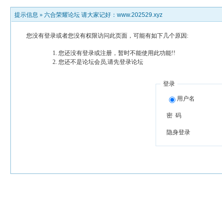
提示信息 »
六合荣耀论坛 请大家记好：www.202529.xyz
您没有登录或者您没有权限访问此页面，可能有如下几个原因:
您还没有登录或注册，暂时不能使用此功能!!
您还不是论坛会员,请先登录论坛
登录
用户名
密 码
隐身登录