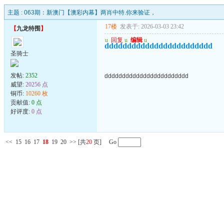
主题 :
063期：新澳门【澳彩内幕】两肖中特.你来验证，
17楼
发表于: 2026-03-03 23:42
【
九龙特围
】
u
回复
u
编辑
u
dddddddddddddddddddddddd
圣骑士
发帖:
2352
dddddddddddddddddddddddd
威望:
20256 点
铜币:
10260 枚
贡献值:
0 点
好评度:
0 点
<<
15
16
17
18
19
20
>>
[共
20
页] Go