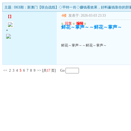
主题 :
063期：新澳门【联合战线】◇平特一肖◇赚钱看效果，好料赢钱靠你的胆
4楼
发表于: 2026-03-03 23:33
【
】
u
回复
u
编辑
u
鲜花～掌声～～鲜花～掌声～
*
鲜花～掌声～～鲜花～掌声～
<<
2
3
4
5
6
7
8
9
>>
[共
17
页] Go