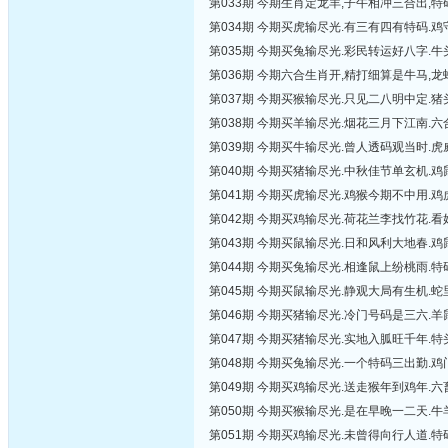
第033期 今期生肖定龙羊,子午相冲三合出,
第034期 今期买虎输尽光.有三有四有特码.
第035期 今期买兔输尽光.彩民转运好八字.
第036期 今期六合生肖开,精打细算是牛马,
第037期 今期买猴输尽光.只见二八明中定.
第038期 今期买羊输尽光.烟花三月下江南.
第039期 今期买牛输尽光.曾人透码观当时.
第040期 今期买猪输尽光.中秋佳节单玄机.
第041期 今期买虎输尽光.鸡猴今期不中用.
第042期 今期买鸡输尽光.荷花兰李找竹花.
第043期 今期买鼠输尽光.日和风利大地春.
第044期 今期买兔输尽光.相逢鼠上纷桃雨.
第045期 今期买鼠输尽光.静观大局有生机.
第046期 今期买猪输尽光.冷门号码是三六.
第047期 今期买猪输尽光.实地入胍旺千年.
第048期 今期买兔输尽光.一个特码三出勤.
第049期 今期买鸡输尽光.送走猴年到鸡年.
第050期 今期买猴输尽光.是在早晚一二天.
第051期 今期买鸡输尽光.未曾得向行人道.