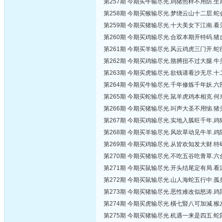
第257期 今期买牛输尽光.鸡猪照样不用防.
第258期 今期买猴输尽光.梦绕云山十二层.
第259期 今期买猪输尽光.十大美女下江南.
第260期 今期买鸡输尽光.合双本期开特码.
第261期 今期买羊输尽光.风云鸡虎三门开.
第262期 今期买鸡输尽光.胳膊扭不过大腿.
第263期 今期买虎输尽光.欲钱请看沙无尽.
第264期 今期买牛输尽光.千年修炼千年妖.
第265期 今期买蛇输尽光.鼠羊虎鸡本相克.
第266期 今期买猪输尽光.叫声大圣不用恼.
第267期 今期买鸡输尽光.实地入胍旺千年.
第268期 今期买羊输尽光.风吹草动见牛羊.
第269期 今期买鸡输尽光.从皆欢知发大财.
第270期 今期买猪输尽光.不吃五谷吃青草.
第271期 今期买鼠输尽光.开头结尾定有局.
第272期 今期买鼠输尽光.山人海蛇五行中.
第273期 今期买猪输尽光.恶性难改似怒涛.
第274期 今期买虎输尽光.橫七豎八可加減.
第275期 今期买猪输尽光.机遇一来是四五.