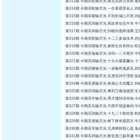
第313期 今期买蛇输尽光.南北东西万里程.
第314期 今期买蛇输尽光.一生寒霜苦命人.
第315期 今期买猪输尽光.不到长城心不死.
第316期 今期买鸡输尽光.风吹草动见牛羊.
第317期 今期买鸡输尽光.归根到底终须离.
第318期 今期买蛇输尽光.十二三多福佳术.
第319期 今期买猪输尽光.春秋生肖有特出.
第320期 今期买兔输尽光.冷码一二今期开.
第321期 今期买鸡输尽光.十分火爆要飙出.
第322期 今期买猪输尽光.一命惨死鬼易见.
第323期 今期买蛇输尽光.买虎买鸡不理想.
第324期 今期买虎输尽光.铁扇公主找魔王.
第325期 今期买鸡输尽光.事到万难须放胆.
第326期 今期买牛输尽光.秀才透特话你知.
第327期 今期买马输尽光.不闻不现是猴鸡.
第328期 今期买鸡输尽光.十九二十助你发.
第329期 今期买虎输尽光.树下静坐观四方.
第330期 今期买羊输尽光.兄弟將歸母心急.
第331期 今期买鸡输尽光.劉玄德三顧草廬.