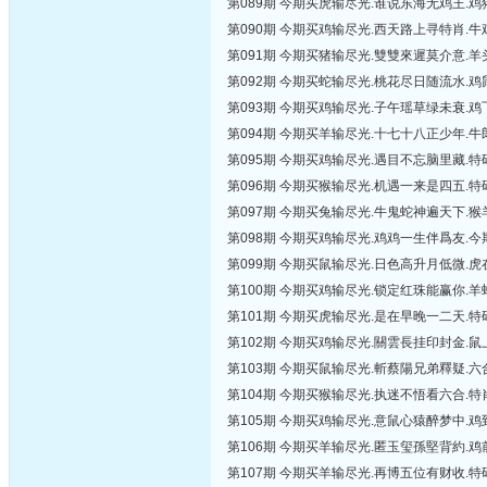
第089期 今期买虎输尽光.谁说东海无鸡王.
第090期 今期买鸡输尽光.西天路上寻特肖.
第091期 今期买猪输尽光.雙雙來遲莫介意.
第092期 今期买蛇输尽光.桃花尽日随流水.
第093期 今期买鸡输尽光.子午瑶草绿未衰.
第094期 今期买羊输尽光.十七十八正少年.
第095期 今期买鸡输尽光.遇目不忘脑里藏.
第096期 今期买猴输尽光.机遇一来是四五.
第097期 今期买兔输尽光.牛鬼蛇神遍天下.
第098期 今期买鸡输尽光.鸡鸡一生伴爲友.
第099期 今期买鼠输尽光.日色高升月低微.
第100期 今期买鸡输尽光.锁定红珠能赢你.
第101期 今期买虎输尽光.是在早晚一二天.
第102期 今期买鸡输尽光.關雲長挂印封金.
第103期 今期买鼠输尽光.斬蔡陽兄弟釋疑.
第104期 今期买猴输尽光.执迷不悟看六合.
第105期 今期买鸡输尽光.意鼠心猿醉梦中.
第106期 今期买羊输尽光.匿玉玺孫堅背約.
第107期 今期买羊输尽光.再博五位有财收.