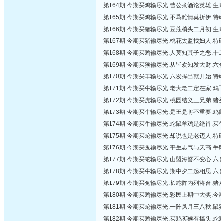
第164期 今期买鸡输尽光.曹公煮酒论英雄.
第165期 今期买鸡输尽光.不爲離情莫折伊.
第166期 今期买猪输尽光.豆蔻梢头二月初.
第167期 今期买猪输尽光.桃花太监找妇人.
第168期 今期买鸡输尽光.人莫知其子之恶.
第169期 今期买猴输尽光.从皆欢知发大财.
第170期 今期买羊输尽光.六发挥出就开始.
第171期 今期买牛输尽光.老大老二定在家.
第172期 今期买虎输尽光.桃园结义三兄弟.
第173期 今期买牛输尽光.是王是將不重要.
第174期 今期买牛输尽光.蛇鼠羊鸡是绝肖.
第175期 今期买蛇输尽光.却说也是老迈人.
第176期 今期买兔输尽光.平生志气与天高.
第177期 今期买蛇输尽光.山盟海誓不变心.六
第178期 今期买牛输尽光.期中夕二起相思.
第179期 今期买兔输尽光.长蛇阵内列将台.
第180期 今期买鸡输尽光.彩民上期中大奖.
第181期 今期买蛇输尽光.一阵风月三八秋.
第182期 今期买鸡输尽光.买鸡买猴有搞头.