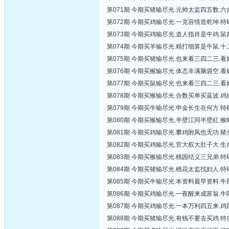
第071期 今期买猪输尽光.元帅太监四五数.
第072期 今期买鸡输尽光.一克容情造乾坤.
第073期 今期买鸡输尽光.道人指肖是牛鸡.
第074期 今期买羊输尽光.精打细算是牛鼠.
第075期 今期买猪输尽光.也来看三四二三.
第076期 今期买猴输尽光.体态丰满脑袋空.
第077期 今期买鼠输尽光.也来看三四二三.
第078期 今期买猴输尽光.合数买单买蓝波.
第079期 今期买牛输尽光.申金长生在何方.
第080期 今期买猴输尽光.半壁江同半壁紅.
第081期 今期买鸡输尽光.攀鸡附凤也无功.
第082期 今期买鸡输尽光.官大权大肚子大.
第083期 今期买猴输尽光.桃园结义三兄弟.
第084期 今期买猪输尽光.桃花太监找妇人.
第085期 今期买牛输尽光.本资料最早资料.
第086期 今期买鸡输尽光.一夜醒来成富翁.
第087期 今期买鸡输尽光.一本万利四五来.
第088期 今期买猪输尽光.有钱不要去买鸡.