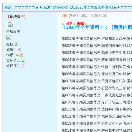
主题 :
〓〓〓〓〓〓★★(新澳门精英心水论坛2026年全年版资料专区)★★〓〓〓
5楼
发表于: 2025-09-26 16:56
【
论坛版主
】
u
回复
u
编辑
u
┫2026年全年资料┣：【新澳内部
论坛版主
第001期 今期买兔输尽光.谁说东海无鸡王.
发帖:
34
第002期 今期买兔输尽光.颠鸾倒凤乐呵呵.
威望:
1 点
第003期 今期买鼠输尽光.鸡虎今期不中奖.
铜币:
34 枚
第004期 今期买羊输尽光.黃風嶺唐僧有難.
贡献值:
0 点
好评度:
0 点
第005期 今期买鸡输尽光.快接二是到速度.
第006期 今期买羊输尽光.寒林空见日斜时.
第007期 今期买鼠输尽光.千真万确开鸡羊.
第008期 今期买兔输尽光.石歪树弯九三形.
第009期 今期买鸡输尽光.一点儿用处没有.
第010期 今期买虎输尽光.斤斤计较差二两.
第011期 今期买鸡输尽光.选好特码快下手.
第012期 今期买羊输尽光.东风西北四处平.
第013期 今期买兔输尽光.叫声大圣不用恼.
第014期 今期买猪输尽光.秀外慧中把特藏.